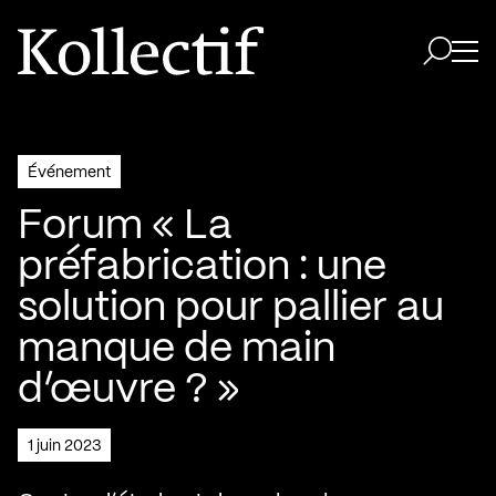
Aller à la page d'accueil
Logo Kollectif
Ouvri
Ouvrir 
Événement
Forum « La
préfabrication : une
solution pour pallier au
manque de main
d’œuvre ? »
1 juin 2023