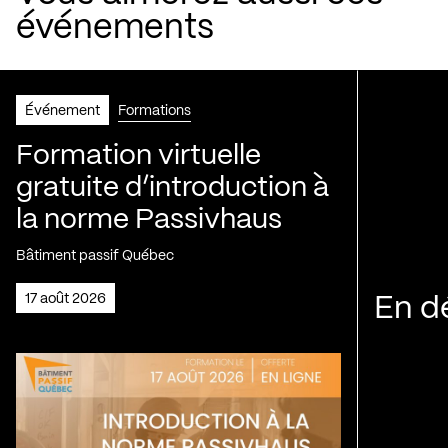
événements
Événement
Formations
Formation virtuelle
gratuite d’introduction à
la norme Passivhaus
Bâtiment passif Québec
17 août 2026
En d