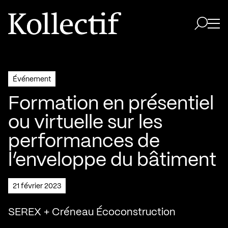
Aller à la page d'accueil
Logo Kollectif
Ouvri
Ouvrir 
Événement
Formation en présentiel
ou virtuelle sur les
performances de
l’enveloppe du bâtiment
21 février 2023
SEREX + Créneau Écoconstruction