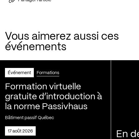
Partager l'article
Vous aimerez aussi ces
événements
Événement
Formations
Formation virtuelle
gratuite d’introduction à
la norme Passivhaus
Bâtiment passif Québec
17 août 2026
En d