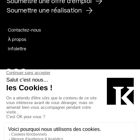
Soumettre une offre d'emploi
Soumettre une réalisation
Contactez-nous
À propos
Infolettre
Page Facebook de Kollectif
Page Instagram de Kollectif
Page Linkedin de Kollectif
Partenaires
Commanditaires
Fabelta_syst_BLAN
Bâtiment-Durable-Québec-1
Esquisses-1
IRAC-1
Contech-2
OC-2
MP-1
v2com-1