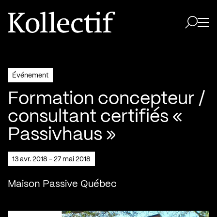
Aller à la page d'accueil
Logo Kollectif
Ouvri
Ouvrir 
Événement
Formation concepteur /
consultant certifiés «
Passivhaus »
13 avr. 2018 - 27 mai 2018
Maison Passive Québec