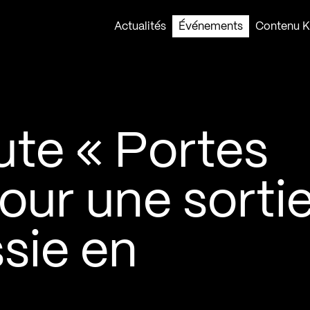
Actualités
Événements
Contenu Ko
oute « Portes
our une sorti
ssie en