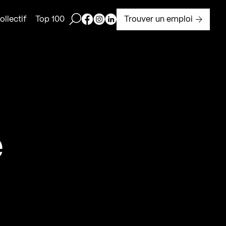
Ouvrir la barre de recherche
Page Facebook de Kollectif
Page Instagram de Kollectif
Page Linkedin de Kollectif
Trouver un emploi
llectif
Top 100
e