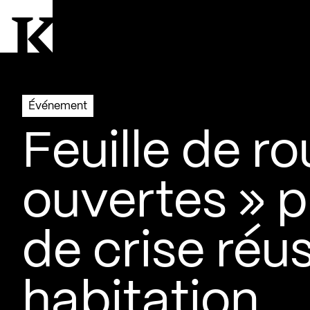
Aller à la page d'accueil
Logo Kollectif
Événement
Feuille de r
ouvertes » p
de crise réu
habitation