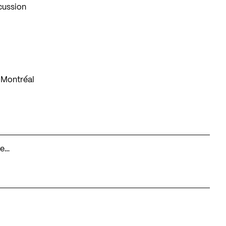
scussion
 Montréal
le…