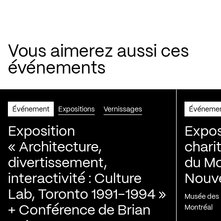
Vous aimerez aussi ces
événements
Événement
Expositions
Vernissages
Événeme
Exposition
Expos
« Architecture,
chari
divertissement,
du Mo
interactivité : Culture
Nouve
Lab, Toronto 1991-1994 »
Musée des H
+ Conférence de Brian
Montréal