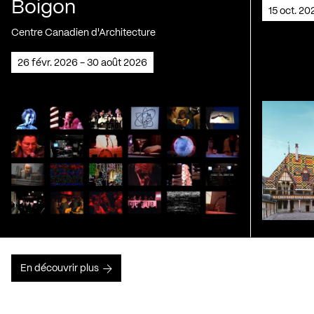
Boigon
15 oct. 2
Centre Canadien d'Architecture
26 févr. 2026 - 30 août 2026
En découvrir plus