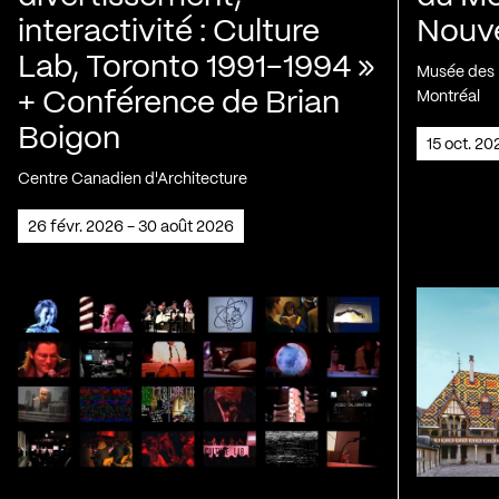
interactivité : Culture
Nouve
Lab, Toronto 1991-1994 »
Musée des H
+ Conférence de Brian
Montréal
Boigon
15 oct. 2
Centre Canadien d'Architecture
26 févr. 2026 - 30 août 2026