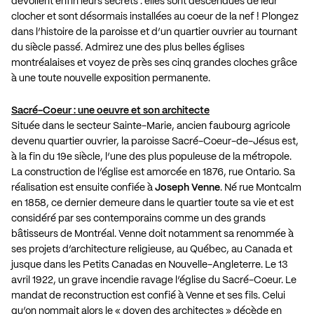
dévoilent enfin leurs secrets : elles sont descendues de leur
clocher et sont désormais installées au coeur de la nef ! Plongez
dans l’histoire de la paroisse et d’un quartier ouvrier au tournant
du siècle passé. Admirez une des plus belles églises
montréalaises et voyez de près ses cinq grandes cloches grâce
à une toute nouvelle exposition permanente.
Sacré-Coeur : une oeuvre et son architecte
Située dans le secteur Sainte-Marie, ancien faubourg agricole
devenu quartier ouvrier, la paroisse Sacré-Coeur-de-Jésus est,
à la fin du 19e siècle, l’une des plus populeuse de la métropole.
La construction de l’église est amorcée en 1876, rue Ontario. Sa
réalisation est ensuite confiée à
Joseph Venne
. Né rue Montcalm
en 1858, ce dernier demeure dans le quartier toute sa vie et est
considéré par ses contemporains comme un des grands
bâtisseurs de Montréal. Venne doit notamment sa renommée à
ses projets d’architecture religieuse, au Québec, au Canada et
jusque dans les Petits Canadas en Nouvelle-Angleterre. Le 13
avril 1922, un grave incendie ravage l’église du Sacré-Coeur. Le
mandat de reconstruction est confié à Venne et ses fils. Celui
qu’on nommait alors le « doyen des architectes » décède en