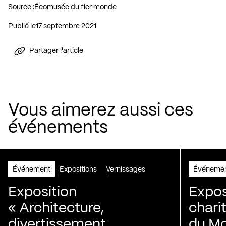
Source :
Écomusée du fier monde
Publié le
17 septembre 2021
Partager l'article
Vous aimerez aussi ces
événements
Événement
Expositions
Vernissages
Événeme
Exposition
Expos
« Architecture,
chari
divertissement,
du Mo