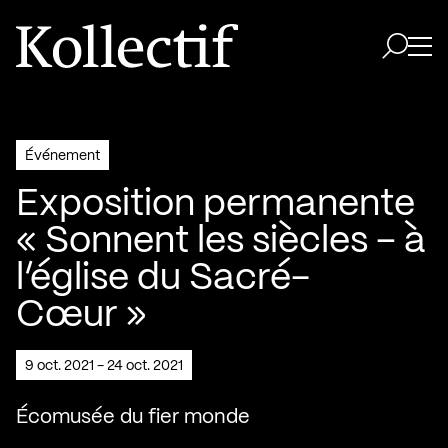
Aller à la page d'accueil
Logo Kollectif
Ouvri
Ouvrir 
Événement
Exposition permanente
« Sonnent les siècles – à
l’église du Sacré-
Cœur »
9 oct. 2021 - 24 oct. 2021
Écomusée du fier monde