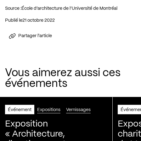
Source :
École d’architecture de l’Université de Montréal
Publié le
21 octobre 2022
Partager l'article
Vous aimerez aussi ces
événements
Événement
Expositions
Vernissages
Événeme
Exposition
Expos
« Architecture,
chari