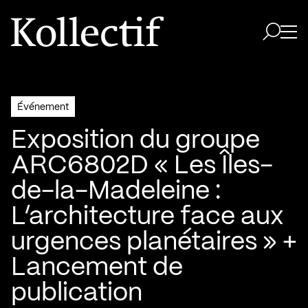
Aller à la page d'accueil
Logo Kollectif
Ouvri
Ouvrir 
Événement
Exposition du groupe
ARC6802D « Les Îles-
de-la-Madeleine :
L’architecture face aux
urgences planétaires » +
Lancement de
publication