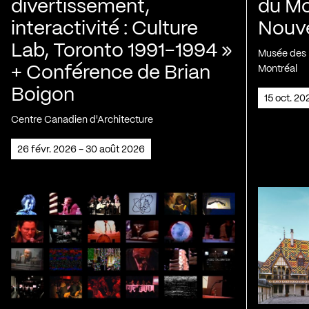
divertissement,
du Mo
interactivité : Culture
Nouve
Lab, Toronto 1991-1994 »
Musée des H
+ Conférence de Brian
Montréal
Boigon
15 oct. 2
Centre Canadien d'Architecture
26 févr. 2026 - 30 août 2026