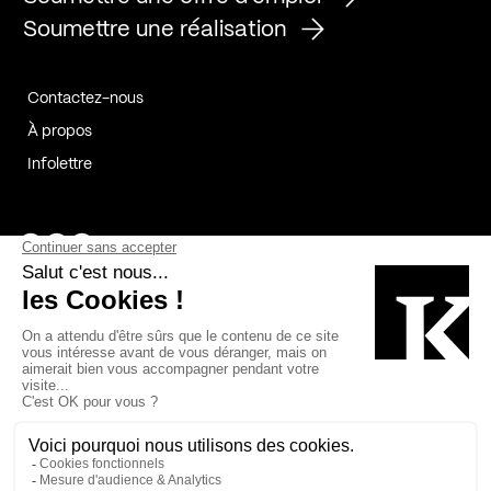
Soumettre une réalisation
Contactez-nous
À propos
Infolettre
Page Facebook de Kollectif
Page Instagram de Kollectif
Page Linkedin de Kollectif
Partenaires
Commanditaires
Fabelta_syst_BLAN
Bâtiment-Durable-Québec-1
Esquisses-1
IRAC-1
Contech-2
OC-2
MP-1
v2com-1