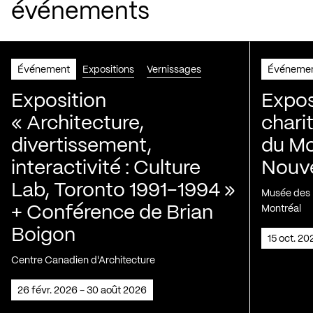
événements
Événement
Expositions
Vernissages
Événeme
Exposition
Expos
« Architecture,
chari
divertissement,
du Mo
interactivité : Culture
Nouve
Lab, Toronto 1991-1994 »
Musée des H
+ Conférence de Brian
Montréal
Boigon
15 oct. 2
Centre Canadien d'Architecture
26 févr. 2026 - 30 août 2026