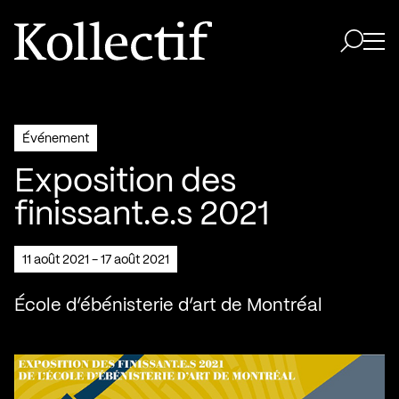
Aller à la page d'accueil
Logo Kollectif
Ouvri
Ouvrir 
Événement
Exposition des
finissant.e.s 2021
11 août 2021 - 17 août 2021
École d’ébénisterie d’art de Montréal