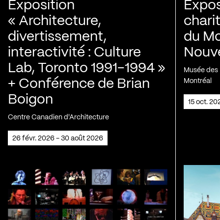
Exposition
Expos
« Architecture,
chari
divertissement,
du Mo
interactivité : Culture
Nouve
Lab, Toronto 1991-1994 »
Musée des H
+ Conférence de Brian
Montréal
Boigon
15 oct. 2
Centre Canadien d'Architecture
26 févr. 2026 - 30 août 2026