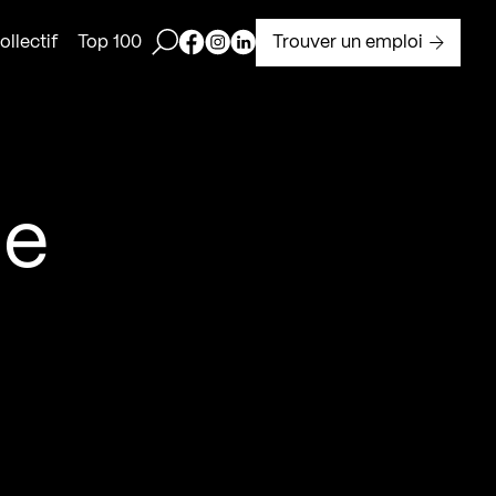
Ouvrir la barre de recherche
Page Facebook de Kollectif
Page Instagram de Kollectif
Page Linkedin de Kollectif
Trouver un emploi
llectif
Top 100
de