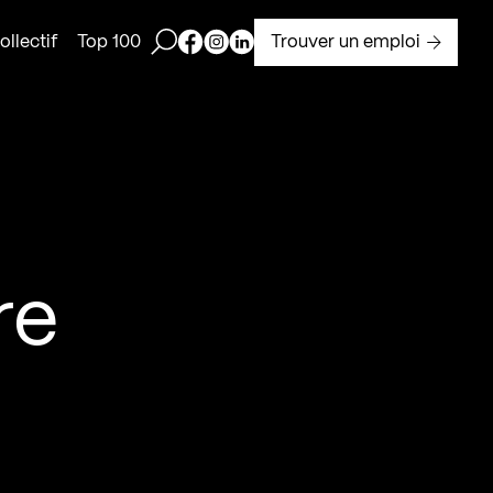
Ouvrir la barre de recherche
Page Facebook de Kollectif
Page Instagram de Kollectif
Page Linkedin de Kollectif
Trouver un emploi
llectif
Top 100
re