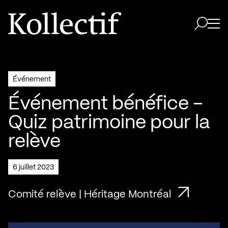
Aller à la page d'accueil
Logo Kollectif
Ouvri
Ouvrir 
Événement
Événement bénéfice –
Quiz patrimoine pour la
relève
6 juillet 2023
Comité relève | Héritage Montréal