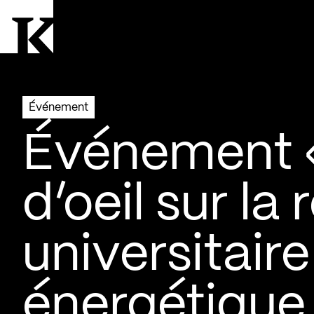
Aller à la page d'accueil
Logo Kollectif
Événement
Événement «
d’oeil sur la
universitaire
énergétique