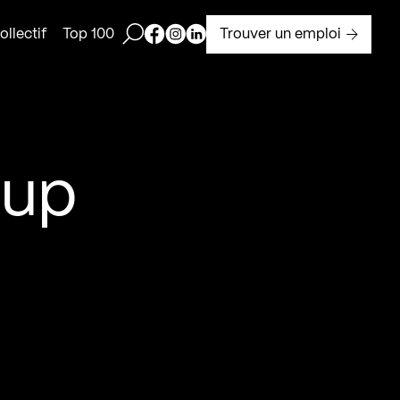
Ouvrir la barre de recherche
Page Facebook de Kollectif
Page Instagram de Kollectif
Page Linkedin de Kollectif
Trouver un emploi
llectif
Top 100
oup