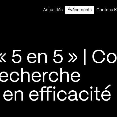
Actualités
Événements
Contenu Ko
 5 en 5 » | C
 recherche
 en efficacité