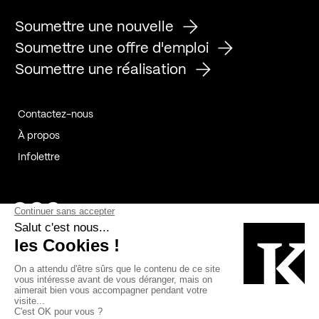
Soumettre une nouvelle
Soumettre une offre d'emploi
Soumettre une réalisation
Contactez-nous
À propos
Infolettre
Page Facebook de Kollectif
Page Instagram de Kollectif
Page Linkedin de Kollectif
Partenaires
Commanditaires
Fabelta_syst_BLAN
Bâtiment-Durable-Québec-1
Esquisses-1
IRAC-1
Contech-2
OC-2