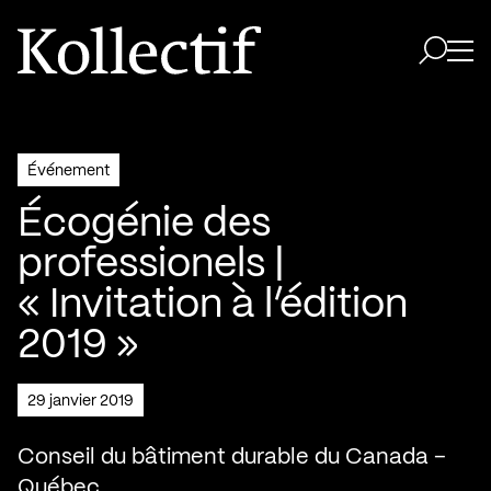
Aller à la page d'accueil
Logo Kollectif
Ouvri
Ouvrir 
Événement
Écogénie des
professionels |
« Invitation à l’édition
2019 »
29 janvier 2019
Conseil du bâtiment durable du Canada –
Québec