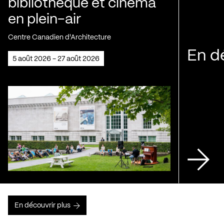
bibliothèque et cinéma
en plein-air
Centre Canadien d'Architecture
En d
5 août 2026 - 27 août 2026
En découvrir plus