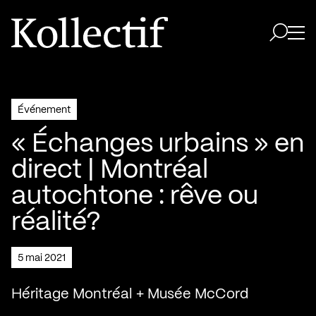
Aller à la page d'accueil
Logo Kollectif
Ouvri
Ouvrir 
Événement
« Échanges urbains » en
direct | Montréal
autochtone : rêve ou
réalité?
5 mai 2021
Héritage Montréal + Musée McCord