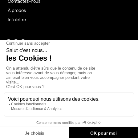
Contactez-nous
À propos
Infolettre
Page Facebook de Kollectif
Page Instagram de Kollectif
Page Linkedin de Kollectif
Partenaires
Commanditaires
Fabelta_syst_BLAN
Bâtiment-Durable-Québec-1
Esquisses-1
IRAC-1
Contech-2
OC-2
MP-1
v2com-1
©2026 Kollectif. Tous droits réservés.
Crédits
Légal
Cookies