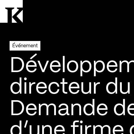
Aller à la page d'accueil
Logo Kollectif
Événement
Développem
directeur du
Demande de 
d’une firme 