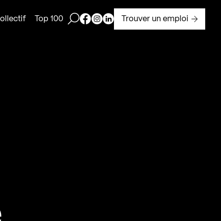
Ouvrir la barre de recherche
Page Facebook de Kollectif
Page Instagram de Kollectif
Page Linkedin de Kollectif
Trouver un emploi
llectif
Top 100
s
e