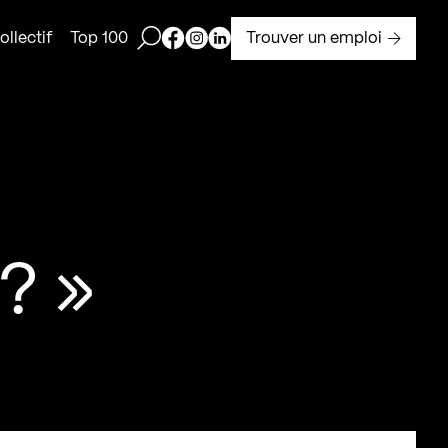
Ouvrir la barre de recherche
Page Facebook de Kollectif
Page Instagram de Kollectif
Page Linkedin de Kollectif
Trouver un emploi
llectif
Top 100
? »