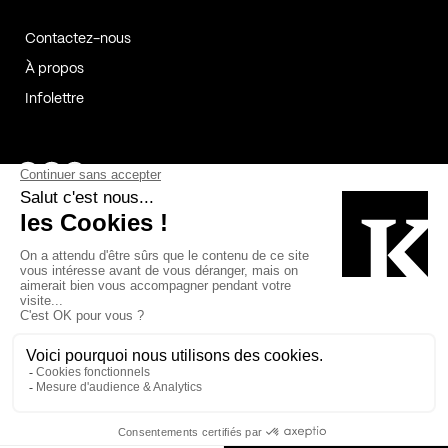
Contactez-nous
À propos
Infolettre
Page Facebook de Kollectif
Page Instagram de Kollectif
Page Linkedin de Kollectif
Partenaires
Commanditaires
Fabelta_syst_BLAN
Bâtiment-Durable-Québec-1
Esquisses-1
IRAC-1
Contech-2
OC-2
MP-1
v2com-1
©2026 Kollectif. Tous droits réservés.