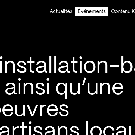
Actualités
Événements
Contenu Ko
installation-b
 ainsi qu’une
oeuvres
 artisans loca