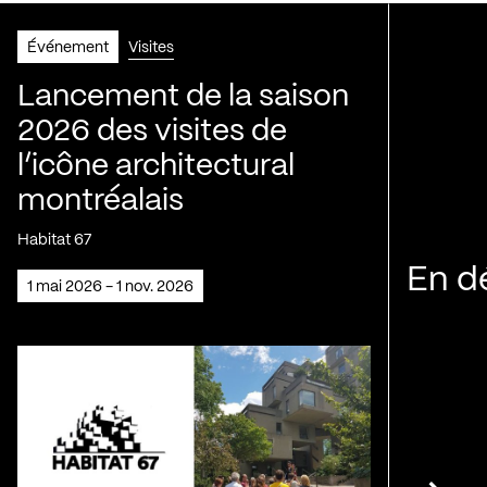
Événement
Visites
Lancement de la saison
2026 des visites de
l’icône architectural
montréalais
Habitat 67
En d
1 mai 2026 - 1 nov. 2026