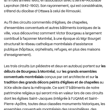
la fin des années 1860, en association avec Étienne-Alcibiade
Leprohon (1842-1902). Son rayonnement, qui est considérable,
s’étend du diocèse d’Ottawa à celui de Rimouski.
Au fil des circuits commentés d’églises, de chapelles,
d’ensembles conventuels et autres bâtiments iconiques de la
ville, vous découvrirez comment Victor Bourgeau a largement
contribué à façonner Montréal, à une époque où Mgr Bourget
structurait le réseau catholique montréalais d’assistance
publique (hôpitaux, orphelinats, refuges, en plus des maisons
d’enseignement).
Les trois circuits (un pédestre et deux en autobus) portent sur
les
débuts de Bourgeau à Montréal
, sur
les grands ensembles
conventuels montréalais
conçus par cet architecte et sur
la
tradition des grands décors peints d’églises et de chapelles
au
XIXe siècle dans la métropole. Ce sont 17 bâtiments de notre
patrimoine religieux qui seront mis en valeur lors de ces circuits
dont les églises Saint-Jacques (intégrée à l’UQAM) et Saint-
Pierre-Apôtre, toutes deux classées monuments historiques, les
ensembles conventuels montréalais des Hospitalières, des