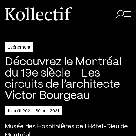
Aller à la page d'accueil
Logo Kollectif
Ouvri
Ouvrir 
Événement
Découvrez le Montréal
du 19e siècle – Les
circuits de l’architecte
Victor Bourgeau
14 août 2021 - 30 oct. 2021
Musée des Hospitalières de l'Hôtel-Dieu de
Montréal