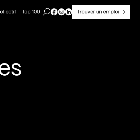
Ouvrir la barre de recherche
Page Facebook de Kollectif
Page Instagram de Kollectif
Page Linkedin de Kollectif
Trouver un emploi
llectif
Top 100
ées