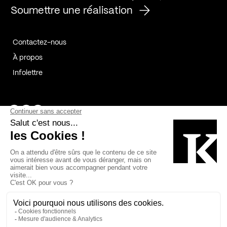
Soumettre une réalisation
Contactez-nous
À propos
Infolettre
Page Facebook de Kollectif
Page Instagram de Kollectif
Page Linkedin de Kollectif
Partenaires
Commanditaires
Fabelta_syst_BLAN
Bâtiment-Durable-Québec-1
Esquisses-1
IRAC-1
Contech-2
OC-2
MP-1
v2com-1