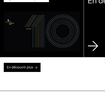
En d
En découvrir plus