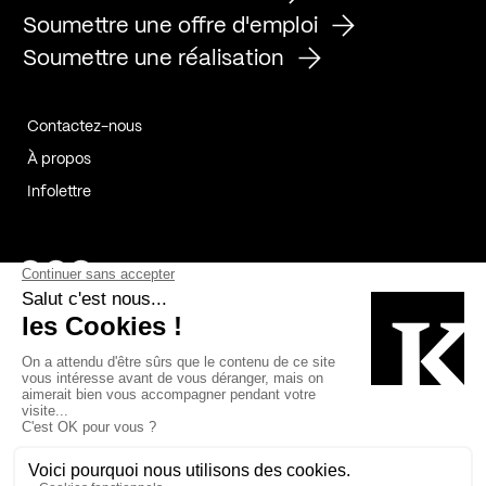
Soumettre une offre d'emploi
Soumettre une réalisation
Contactez-nous
À propos
Infolettre
Page Facebook de Kollectif
Page Instagram de Kollectif
Page Linkedin de Kollectif
Partenaires
Commanditaires
Fabelta_syst_BLAN
Bâtiment-Durable-Québec-1
Esquisses-1
IRAC-1
Contech-2
OC-2
MP-1
v2com-1