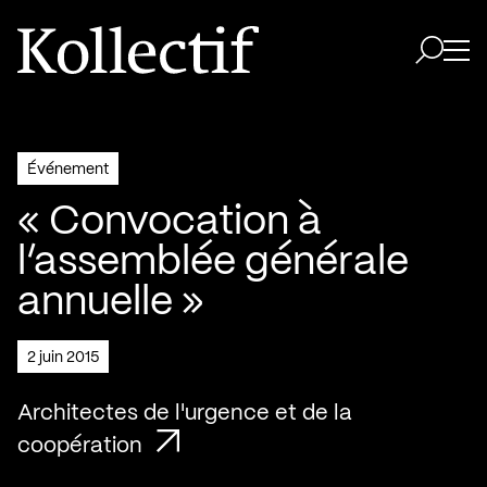
Aller à la page d'accueil
Logo Kollectif
Ouvri
Ouvrir 
Événement
« Convocation à
l’assemblée générale
annuelle »
2 juin 2015
Architectes de l'urgence et de la
coopération