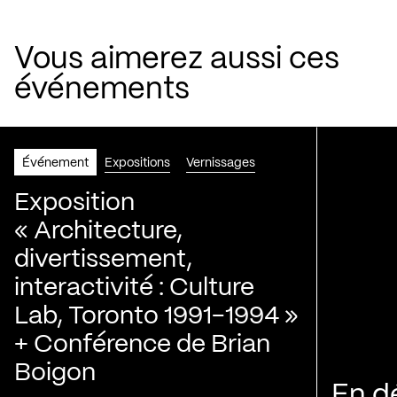
Vous aimerez aussi ces
événements
Événement
Expositions
Vernissages
Exposition
« Architecture,
divertissement,
interactivité : Culture
Lab, Toronto 1991-1994 »
+ Conférence de Brian
Boigon
En d