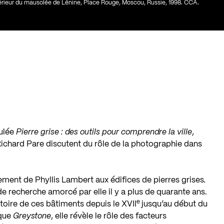
ntérieur du mausolée de Lénine, Place Rouge, Moscou, Russie, 1998. CCA.
tulée
Pierre grise : des outils pour comprendre la ville
,
Richard Pare discutent du rôle de la photographie dans
ement de Phyllis Lambert aux édifices de pierres grises
.
de recherche amorcé par elle il y a plus de quarante ans.
e
stoire de ces bâtiments depuis le XVII
jusqu’au début du
ique
Greystone
, elle révèle le rôle des facteurs