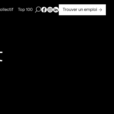
Ouvrir la barre de recherche
Page Facebook de Kollectif
Page Instagram de Kollectif
Page Linkedin de Kollectif
Trouver un emploi
llectif
Top 100
t