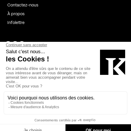
Contactez-nous
À propos
Infolettre
Page Facebook de Kollectif
Page Instagram de Kollectif
Page Linkedin de Kollectif
Partenaires
Commanditaires
Fabelta_syst_BLAN
Bâtiment-Durable-Québec-1
Esquisses-1
IRAC-1
Contech-2
OC-2
MP-1
v2com-1
©2026 Kollectif. Tous droits réservés.
Crédits
Légal
Cookies