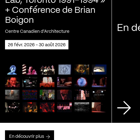
Lab, Toronto 1991-1994 »
+ Conférence de Brian
Boigon
En d
Centre Canadien d'Architecture
26 févr. 2026 - 30 août 2026
En découvrir plus