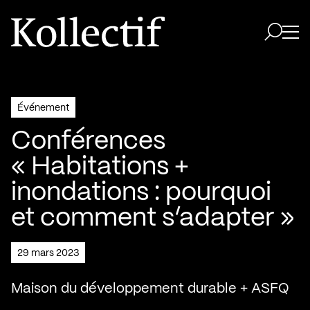
Aller à la page d'accueil
Logo Kollectif
Ouvri
Ouvrir 
Événement
Conférences
« Habitations +
inondations : pourquoi
et comment s’adapter »
29 mars 2023
Maison du développement durable + ASFQ