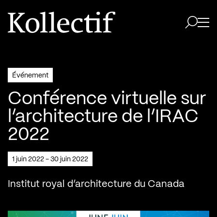
Aller à la page d'accueil
Logo Kollectif
Ouvri
Ouvrir 
Événement
Conférence virtuelle sur
l’architecture de l’IRAC
2022
1 juin 2022 - 30 juin 2022
Institut royal d’architecture du Canada