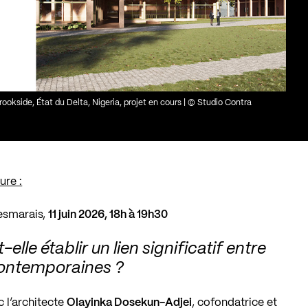
rookside, État du Delta, Nigeria, projet en cours | © Studio Contra
ure :
esmarais,
11 juin 2026, 18h à 19h30
lle établir un lien significatif entre
s contemporaines ?
 l’architecte
Olayinka Dosekun-Adjei
, cofondatrice et