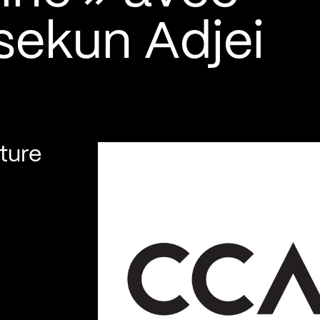
sekun Adjei
ture