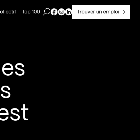
Ouvrir la barre de recherche
Page Facebook de Kollectif
Page Instagram de Kollectif
Page Linkedin de Kollectif
Trouver un emploi
llectif
Top 100
les
es
est