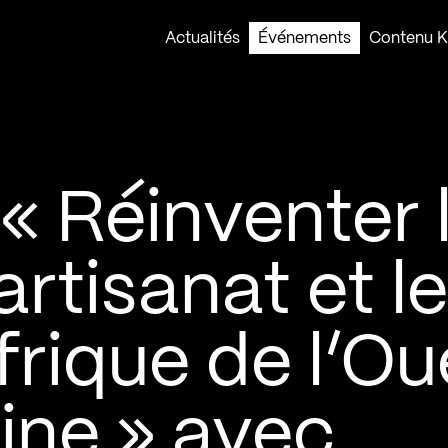
Actualités
Événements
Contenu Ko
« Réinventer 
artisanat et l
rique de l’Ou
ne » avec