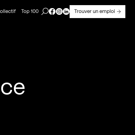
Ouvrir la barre de recherche
Page Facebook de Kollectif
Page Instagram de Kollectif
Page Linkedin de Kollectif
Trouver un emploi
llectif
Top 100
nce