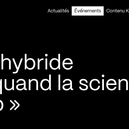
Actualités
Événements
Contenu Ko
hybride
 quand la scie
p »