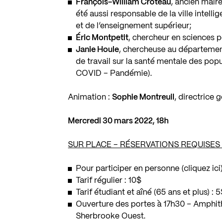
François-William Croteau
, ancien mair
été aussi responsable de la ville intelli
et de l’enseignement supérieur;
Éric Montpetit
, chercheur en sciences po
Janie Houle
, chercheuse au départemen
de travail sur la santé mentale des p
COVID – Pandémie).
Animation :
Sophie Montreuil
, directrice 
Mercredi 30 mars 2022, 18h
SUR PLACE – RÉSERVATIONS REQUISES 
Pour participer en personne (
cliquez ici
Tarif régulier : 10$
Tarif étudiant et aîné (65 ans et plus) : 
Ouverture des portes à 17h30 – Amphith
Sherbrooke Ouest.