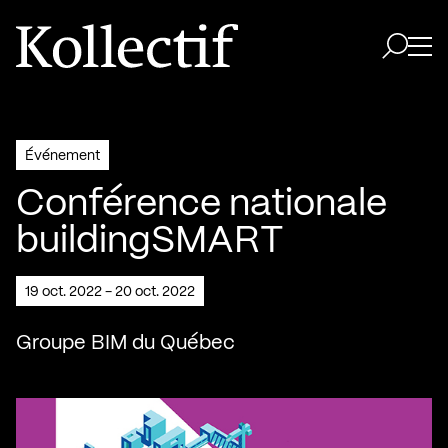
Aller à la page d'accueil
Logo Kollectif
Ouvri
Ouvrir 
Événement
Conférence nationale
buildingSMART
19 oct. 2022 - 20 oct. 2022
Groupe BIM du Québec