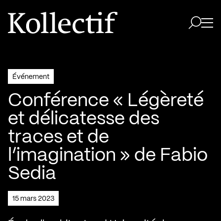
Aller à la page d'accueil
Logo Kollectif
Ouvri
Ouvrir 
Événement
Conférence « Légèreté
et délicatesse des
traces et de
l’imagination » de Fabio
Sedia
15 mars 2023