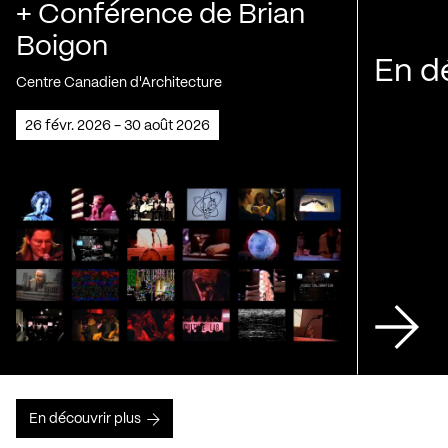
+ Conférence de Brian
Boigon
En d
Centre Canadien d'Architecture
26 févr. 2026 - 30 août 2026
En découvrir plus