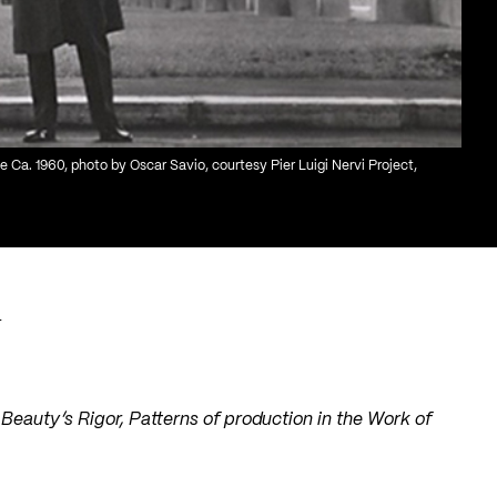
e Ca. 1960, photo by Oscar Savio, courtesy Pier Luigi Nervi Project,
:
e
Beauty’s Rigor, Patterns of production in the Work of