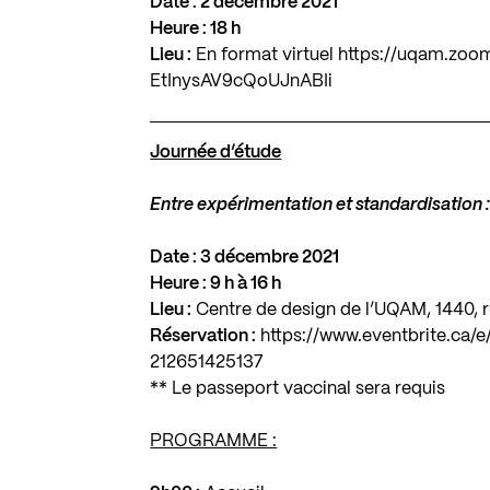
Date : 2 décembre 2021
Heure : 18 h
Lieu :
En format virtuel
https://uqam.zoo
EtInysAV9cQoUJnABIi
Journée d’étude
Entre expérimentation et standardisation :
Date : 3 décembre 2021
Heure : 9 h à 16 h
Lieu :
Centre de design de l’UQAM, 1440, 
Réservation :
https://www.eventbrite.ca/e
212651425137
** Le passeport vaccinal sera requis
PROGRAMME :