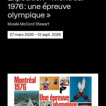
1976 : une épreuve
olympique »
Musée McCord Stewart
27 mars 2026 - 13 sept. 2026