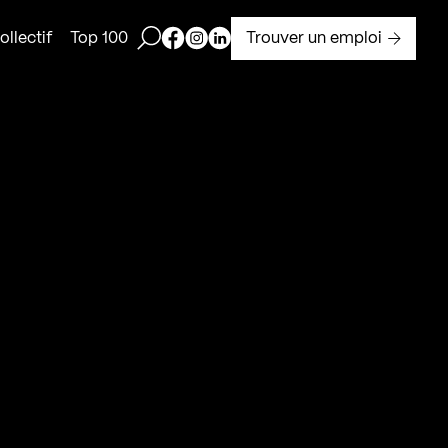
Ouvrir la barre de recherche
Page Facebook de Kollectif
Page Instagram de Kollectif
Page Linkedin de Kollectif
Trouver un emploi
llectif
Top 100