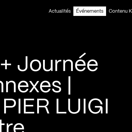
Actualités
Événements
Contenu Ko
+ Journée
nnexes |
 PIER LUIGI
tre