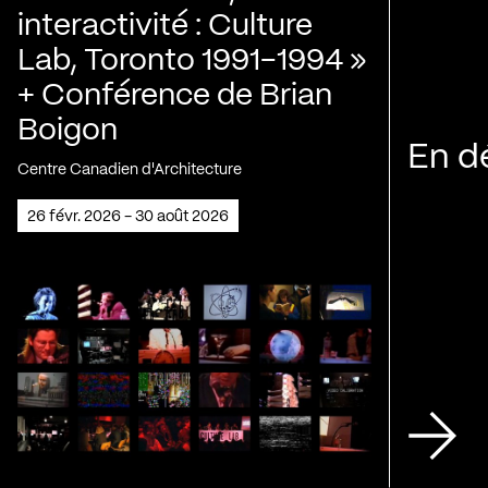
interactivité : Culture
Lab, Toronto 1991-1994 »
+ Conférence de Brian
Boigon
En d
Centre Canadien d'Architecture
26 févr. 2026 - 30 août 2026