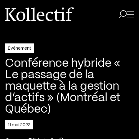
Aller à la page d'accueil
Logo Kollectif
Ouvri
Ouvrir 
Événement
Conférence hybride «
Le passage de la
maquette à la gestion
d’actifs » (Montréal et
Québec)
11 mai 2022