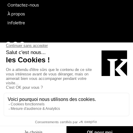
Contactez-nous
À propos
Infolettre
Page Facebook de Kollectif
Page Instagram de Kollectif
Page Linkedin de Kollectif
Partenaires
Commanditaires
Fabelta_syst_BLAN
Bâtiment-Durable-Québec-1
Esquisses-1
IRAC-1
Contech-2
OC-2
MP-1
v2com-1
©2026 Kollectif. Tous droits réservés.
Crédits
Légal
Cookies