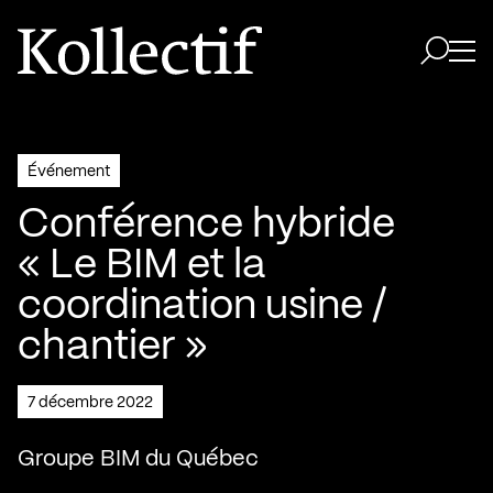
Aller à la page d'accueil
Logo Kollectif
Ouvri
Ouvrir 
Événement
Conférence hybride
« Le BIM et la
coordination usine /
chantier »
7 décembre 2022
Groupe BIM du Québec