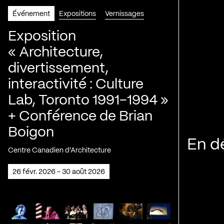
Événement
Expositions
Vernissages
Exposition
« Architecture,
divertissement,
interactivité : Culture
Lab, Toronto 1991-1994 »
+ Conférence de Brian
Boigon
En d
Centre Canadien d'Architecture
26 févr. 2026 - 30 août 2026