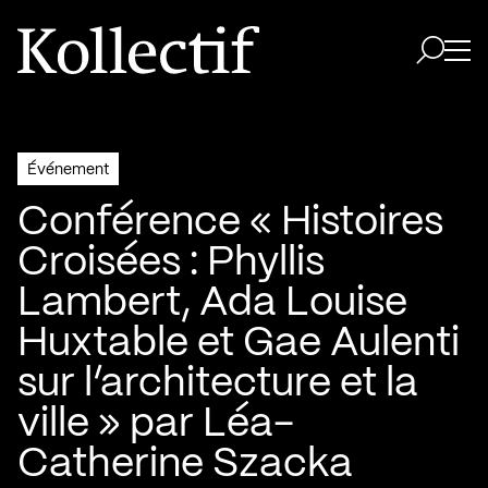
Aller à la page d'accueil
Logo Kollectif
Ouvri
Ouvrir 
Événement
Conférence « Histoires
Croisées : Phyllis
Lambert, Ada Louise
Huxtable et Gae Aulenti
sur l’architecture et la
ville » par Léa-
Catherine Szacka