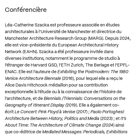
Conférencière
Léa-Catherine Szacka est professeure associée en études
architecturales à l’Université de Manchester et directrice du
Manchester Architecture Research Group (MARG). Depuis 2024,
elle est vice-présidente du European Architectural History
Network (EAHN). Szacka a été professeure invitée dans
diverses institutions, notamment le programme de studio à
l’étranger de Harvard GSD, l’ETH Zurich, The Berlage et l’EPFL-
ENAC. Elle est l’auteure de
Exhibiting the Postmodern: The 1980
Venice Architecture Biennale
(2016), pour lequel elle a reçu le
Alice Davis Hitchcock médaillon pour sa contribution
exceptionnelle à l’étude ou à la connaissance de l’histoire de
l’architecture, et de
Biennials /Triennials: Conversations on the
Geography of Itinerant Display (
2019). Elle a également co-
écrit
Le Concert: Pink Floyd à Venise
(2017) ;
Paolo Portoghesi:
Architecture Between History, Politics and Media
(2023) ; et
It’s
About Time: The Architecture of Climate Change (2024
) ainsi
que co-éditrice de
Mediated Messages: Periodicals, Exhibitions