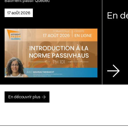
Bâtiment passif Québec
17 août 2026
En d
En découvrir plus