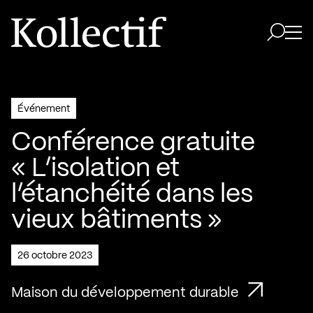
Aller à la page d'accueil
Logo Kollectif
Ouvri
Ouvrir 
Événement
Conférence gratuite
« L’isolation et
l’étanchéité dans les
vieux bâtiments »
26 octobre 2023
Maison du développement durable