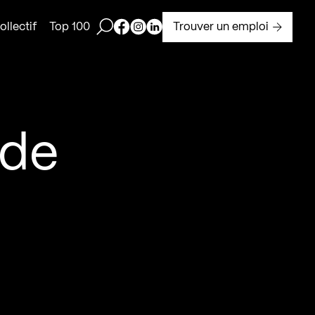
Ouvrir la barre de recherche
Page Facebook de Kollectif
Page Instagram de Kollectif
Page Linkedin de Kollectif
Trouver un emploi
llectif
Top 100
 de