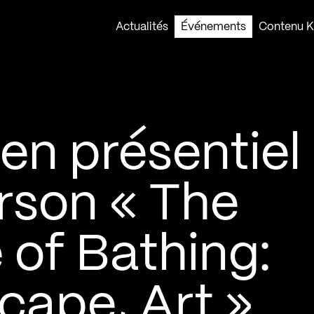
Actualités
Événements
Contenu Ko
en présentiel
rson « The
 of Bathing:
cape, Art »