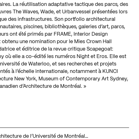
naires. La réutilisation adaptative tactique des parcs, des
oeuvres The Waves, Wade, et Urbanvessel présentées lors
ique des infrastructures. Son portfolio architectural
aires, piscines, bibliothèques, galeries d’art, parcs,
ieurs ont été primés par FRAME, Interior Design
 obtenu une nomination pour le Mies Crown Hall
atrice et éditrice de la revue critique Scapegoat:
où elle a co-édité les numéros Night et Eros. Elle est
Université de Waterloo, et ses recherches et projets
sentés à l’échelle internationale, notamment à KUNCI
itecture New York, Museum of Contemporary Art Sydney,
nadien d’Architecture de Montréal. »
…
architecture de l’Université de Montréal…