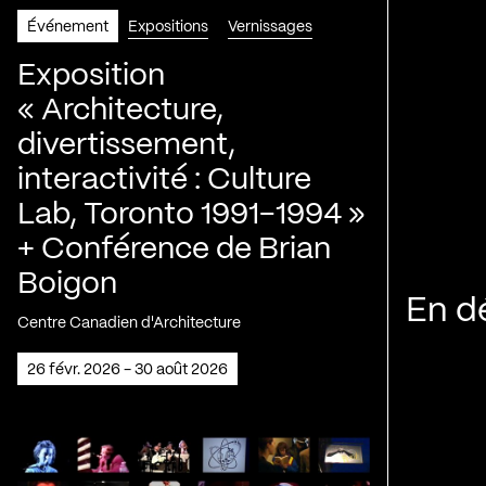
Événement
Expositions
Vernissages
Exposition
« Architecture,
divertissement,
interactivité : Culture
Lab, Toronto 1991-1994 »
+ Conférence de Brian
Boigon
En d
Centre Canadien d'Architecture
26 févr. 2026 - 30 août 2026