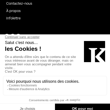
Contactez-nous
À propos
Infolettre
Page Facebook de Kollectif
Page Instagram de Kollectif
Page Linkedin de Kollectif
Partenaires
Commanditaires
Fabelta_syst_BLAN
Bâtiment-Durable-Québec-1
Esquisses-1
IRAC-1
Contech-2
OC-2
MP-1
v2com-1
©2026 Kollectif. Tous droits réservés.
Crédits
Légal
Cookies