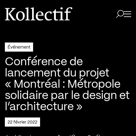
Aller à la page d'accueil
Logo Kollectif
Ouvri
Ouvrir 
Événement
Conférence de
lancement du projet
« Montréal : Métropole
solidaire par le design et
l’architecture »
22 février 2022