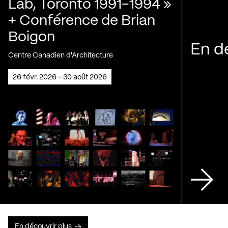
Lab, Toronto 1991-1994 »
+ Conférence de Brian
Boigon
En d
Centre Canadien d'Architecture
26 févr. 2026 - 30 août 2026
En découvrir plus