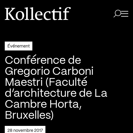
Aller à la page d'accueil
Logo Kollectif
Ouvri
Ouvrir 
Événement
Conférence de
Gregorio Carboni
Maestri (Faculté
d’architecture de La
Cambre Horta,
Bruxelles)
28 novembre 2017