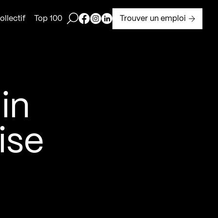
Ouvrir la barre de recherche
Page Facebook de Kollectif
Page Instagram de Kollectif
Page Linkedin de Kollectif
Trouver un emploi
llectif
Top 100
in
ise