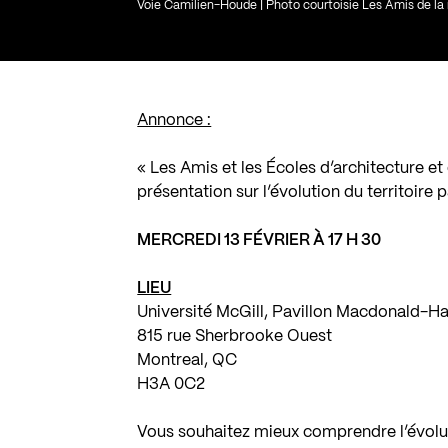
Voie Camilien-Houde | Photo courtoisie Les Amis de l
Annonce :
« Les Amis et les Écoles d’architecture et
présentation sur l’évolution du territoire 
MERCREDI 13 FÉVRIER À 17 H 30
LIEU
Université McGill, Pavillon Macdonald-Har
815 rue Sherbrooke Ouest
Montreal, QC
H3A 0C2
Vous souhaitez mieux comprendre l’évoluti