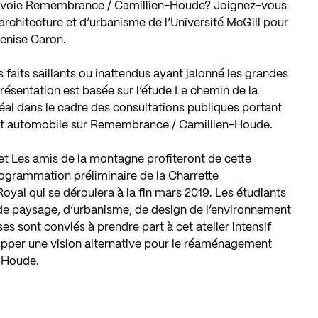
 la voie Remembrance / Camillien-Houde? Joignez-vous
rchitecture et d’urbanisme de l’Université McGill pour
Denise Caron.
s faits saillants ou inattendus ayant jalonné les grandes
 présentation est basée sur l’étude Le chemin de la
éal dans le cadre des consultations publiques portant
ansit automobile sur Remembrance / Camillien-Houde.
et Les amis de la montagne profiteront de cette
rogrammation préliminaire de la Charrette
oyal qui se déroulera à la fin mars 2019. Les étudiants
e de paysage, d’urbanisme, de design de l’environnement
es sont conviés à prendre part à cet atelier intensif
lopper une vision alternative pour le réaménagement
-Houde.