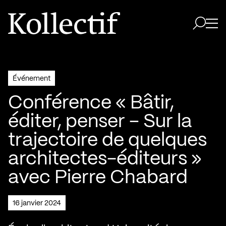
Aller à la page d'accueil
Logo Kollectif
Ouvri
Ouvrir 
Événement
Conférence « Bâtir,
éditer, penser – Sur la
trajectoire de quelques
architectes-éditeurs »
avec Pierre Chabard
16 janvier 2024