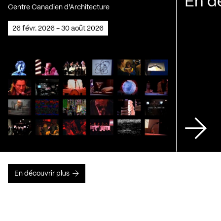
En d
Centre Canadien d'Architecture
26 févr. 2026 - 30 août 2026
En découvrir plus