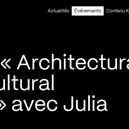
Actualités
Événements
Contenu Ko
« Architectur
ltural
» avec Julia