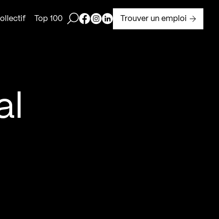
Ouvrir la barre de recherche
Page Facebook de Kollectif
Page Instagram de Kollectif
Page Linkedin de Kollectif
Trouver un emploi
llectif
Top 100
al