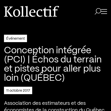
Aller à la page d'accueil
Logo Kollectif
Ouvri
Ouvrir 
Événement
Conception intégrée
(PCI) | Échos du terrain
et pistes pour aller plus
loin (QUÉBEC)
11 octobre 2017
Association des estimateurs et des
économistes de la construction du Québec