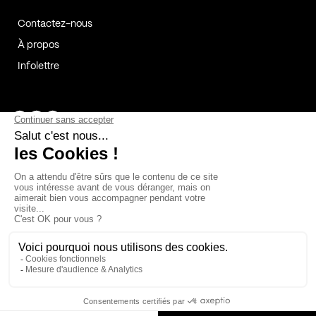
Contactez-nous
À propos
Infolettre
Page Facebook de Kollectif
Page Instagram de Kollectif
Page Linkedin de Kollectif
Partenaires
Commanditaires
Fabelta_syst_BLAN
Bâtiment-Durable-Québec-1
Esquisses-1
IRAC-1
Contech-2
OC-2
MP-1
v2com-1
©2026 Kollectif. Tous droits réservés.
Crédits
Légal
Cookies