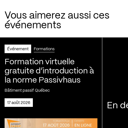
Vous aimerez aussi ces
événements
Événement
Formations
Formation virtuelle
gratuite d’introduction à
la norme Passivhaus
Bâtiment passif Québec
17 août 2026
En d