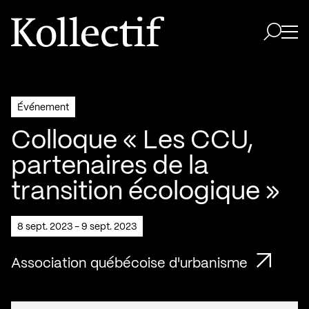
Aller à la page d'accueil
Logo Kollectif
Ouvri
Ouvrir 
Événement
Colloque « Les CCU,
partenaires de la
transition écologique »
8 sept. 2023 - 9 sept. 2023
Association québécoise d'urbanisme