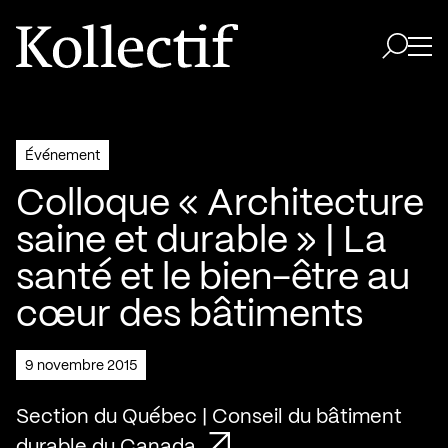
Aller à la page d'accueil
Logo Kollectif
Ouvri
Ouvrir 
Événement
Colloque « Architecture
saine et durable » | La
santé et le bien-être au
cœur des bâtiments
9 novembre 2015
Section du Québec | Conseil du bâtiment
durable du Canada