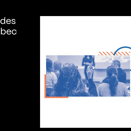
 des
ébec