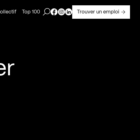
Ouvrir la barre de recherche
Page Facebook de Kollectif
Page Instagram de Kollectif
Page Linkedin de Kollectif
Trouver un emploi
llectif
Top 100
er