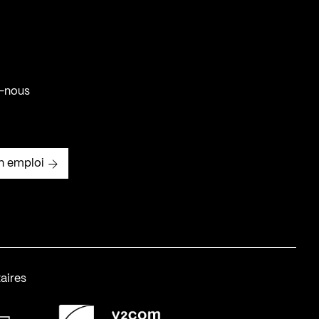
-nous
n emploi
aires