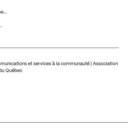
se…
…
unications et services à la communauté | Association
r du Québec