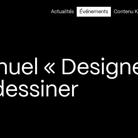
Actualités
Événements
Contenu Ko
nuel « Design
 dessiner