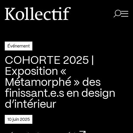
Aller à la page d'accueil
Logo Kollectif
Ouvri
Ouvrir 
Événement
COHORTE 2025 |
Exposition «
Métamorphé » des
finissant.e.s en design
d’intérieur
10 juin 2025