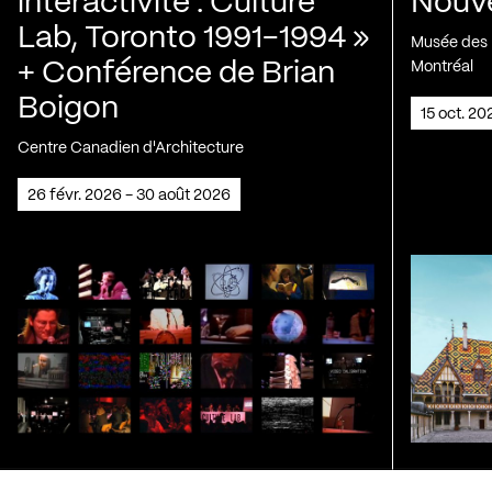
interactivité : Culture
Nouve
Lab, Toronto 1991-1994 »
Musée des H
+ Conférence de Brian
Montréal
Boigon
15 oct. 2
Centre Canadien d'Architecture
26 févr. 2026 - 30 août 2026