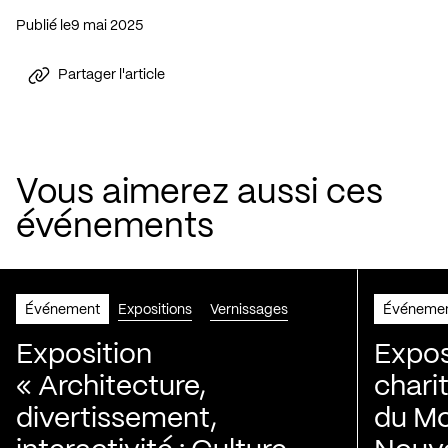
Publié le
9 mai 2025
Partager l'article
Vous aimerez aussi ces
événements
Événement
Expositions
Vernissages
Événeme
Exposition
Expos
« Architecture,
chari
divertissement,
du Mo